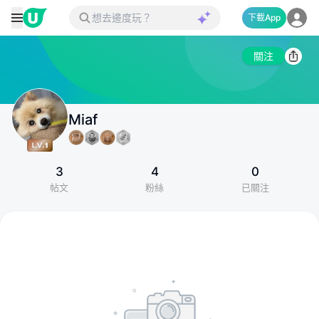
下載App
關注
Miaf
3
4
0
帖文
粉絲
已關注