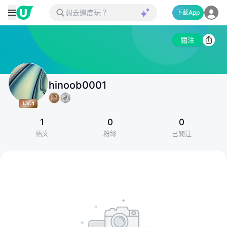
下載App
關注
hinoob0001
1
0
0
帖文
粉絲
已關注