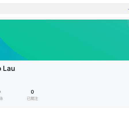
o Lau
0
0
絲
已關注