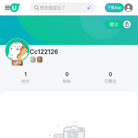
下載App
關注
Cc122126
1
0
0
帖文
粉絲
已關注