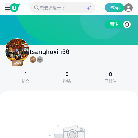
下載App
關注
tsanghoyin56
1
0
0
帖文
粉絲
已關注