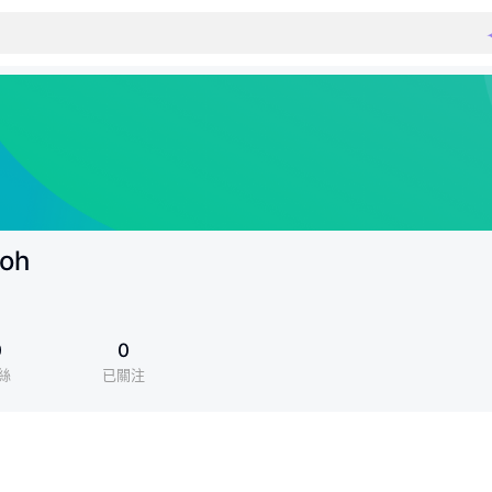
oh
0
0
絲
已關注