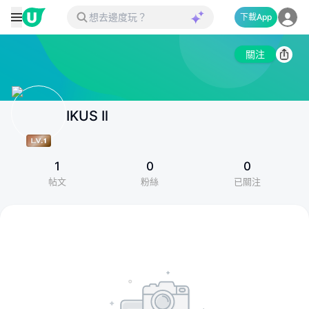
下載App
關注
IKUS Il
1
0
0
帖文
粉絲
已關注