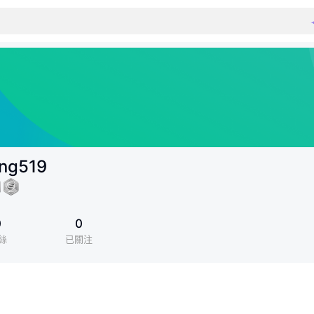
ing519
0
0
絲
已關注