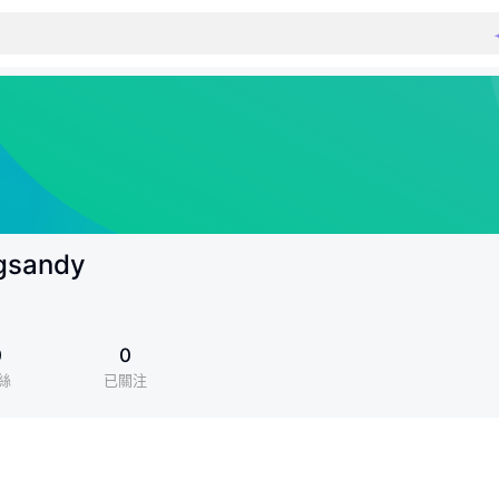
ngsandy
0
0
絲
已關注