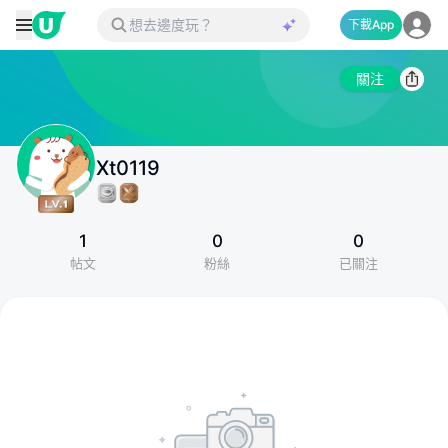
下載App
關注
Xt0119
1
0
0
帖文
粉絲
已關注