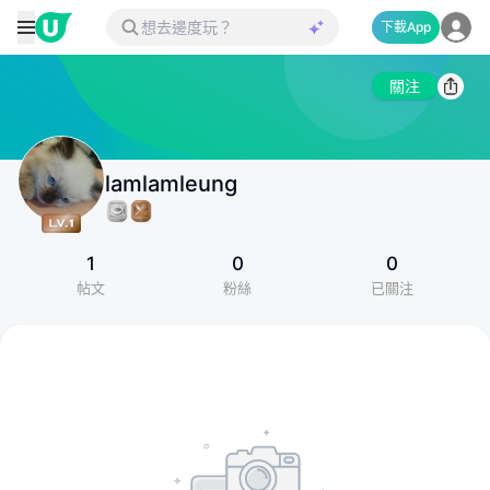
下載App
關注
lamlamleung
1
0
0
帖文
粉絲
已關注