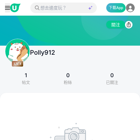
下載App
關注
Polly912
1
0
0
帖文
粉絲
已關注