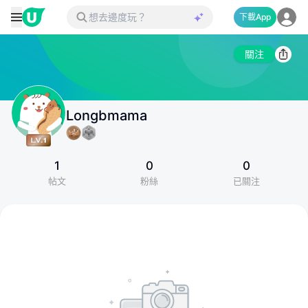
下載App
關注
Longbmama
1
0
0
帖文
粉絲
已關注