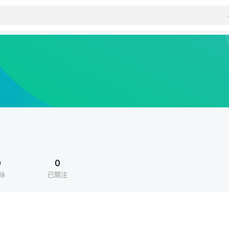
0
0
絲
已關注