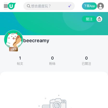
下載App
關注
beecreamy
1
0
0
帖文
粉絲
已關注