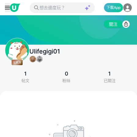
下載App
關注
Ulifegigi01
1
0
1
帖文
粉絲
已關注