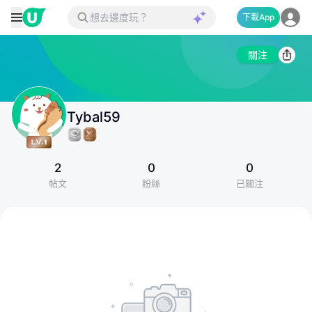
下載App
關注
Tybal59
2
0
0
帖文
粉絲
已關注