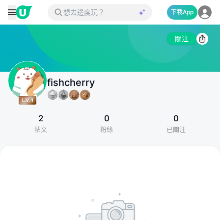
下載App
關注
fishcherry
2
0
0
帖文
粉絲
已關注