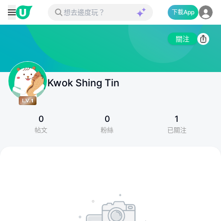
下載App
關注
Kwok Shing Tin
0
0
1
帖文
粉絲
已關注