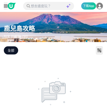
下載App
鹿兒島攻略
帖文
90
粉絲
293
全部
打