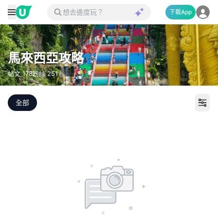
下載App
馬來西亞攻略
帖文
178
粉絲
251
全部
打