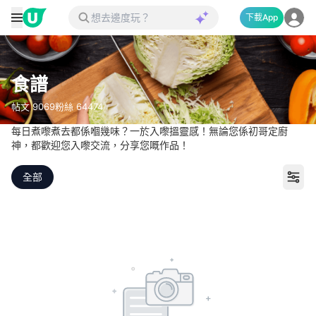
下載App
食譜
帖文
9069
粉絲
64474
每日煮嚟煮去都係嗰幾味？一於入嚟搵靈感！無論您係初哥定廚
神，都歡迎您入嚟交流，分享您嘅作品！
全部
速