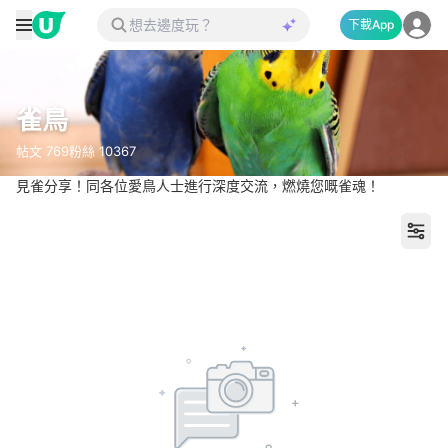
下載App
雀鳥
帖文
769
粉絲
10367
見雀分享！同各位愛鳥人士進行深度交流，燃燒您嘅雀魂！