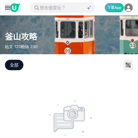
下載App
釜山攻略
帖文
120
粉絲
230
全部
打