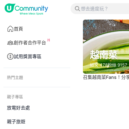
首頁
創作者合作平台
越南菜
試用獎賞專區
帖文
478
粉絲
9157
召集越南菜Fans！
熱門主題
親子專區
放電好去處
親子旅遊