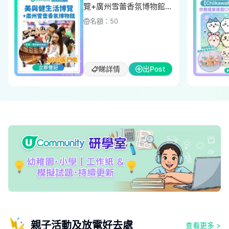
覽+廣州雪蕾香氛博物館門
票100張！
名額：
50
睇詳情
出Post
親子活動及放電好去處
查看更多
>