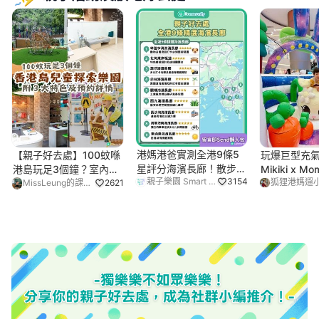
港媽港爸實測全港9條5
【親子好去處】100蚊喺
玩爆巨型充氣
星評分海濱長廊！散步外
港島玩足3個鐘？室內、
Mikiki x Mo
親子樂園 Smart Kids
3154
可以嘆咖啡、仲有打卡
戶外兼備！小朋友玩到唔
MissLeung的課後日常
2621
able地標同遊樂場😎
捨得走？