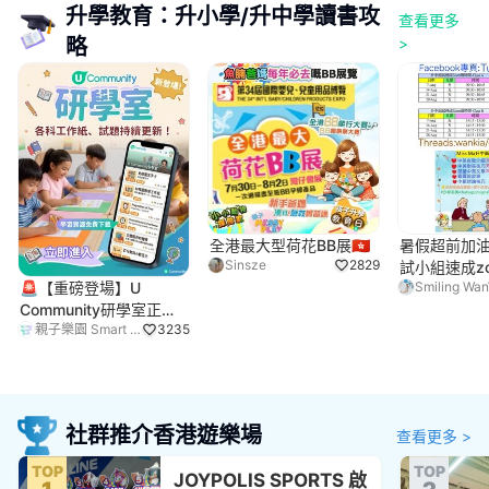
升學教育：升小學/升中學讀書攻
查看更多
略
>
全港最大型荷花BB展🇭🇰
暑假超前加油
Sinsze
2829
試小組速成z
🚨【重磅登場】U
Smiling Wa
Community研學室正式
親子樂園 Smart Kids
3235
上線！🚨
社群推介香港遊樂場
查看更多
>
TOP
TOP
JOYPOLIS SPORTS 啟