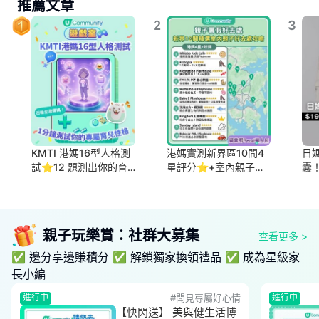
推薦文章
2
3
KMTI 港媽16型人格測
港媽實測新界區10間4
日
試⭐12 題測出你的育
星評分⭐+室內親子好
囊
兒性格🤱🏻
去處 睇動物、MR互動
5
體驗同Playhouse都包
點
辦😚
親子玩樂賞：社群大募集
查看更多
>
✅ 邊分享邊賺積分 ✅ 解鎖獨家換領禮品 ✅ 成為星級家
長小編
進行中
#
聞見專屬好心情
進行中
【快閃送】 美與健生活博