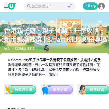
下載App
香港親子遊・親子餐廳・升學攻略・
新手媽媽社群 | Smart Kids 親子專區
帖文
14133
粉絲
9312
管理員
U Community親子社群集合香港親子餐廳推薦、放電好去處及
香港遊樂場精選、升小一攻略及育兒資訊及親子好物評測。在
這裡，各位新手爸爸媽媽可以盡情交流育兒心得，與其他家長
分享各區親子活動的第一手情報！