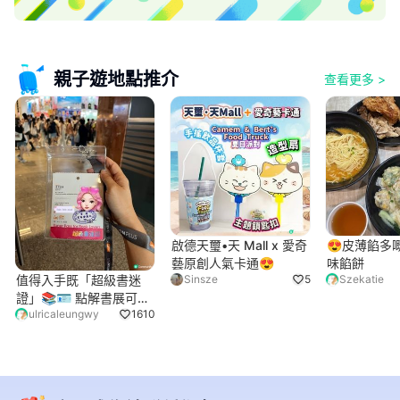
親子遊地點推介
查看更多
>
啟德天璽•天 Mall x 愛奇
😍皮薄餡多
藝原創人氣卡通😍
味餡餅
值得入手既「超級書迷
Sinsze
5
Szekatie
證」📚🪪 點解書展可以
ulricaleungwy
1610
咁多野玩？！