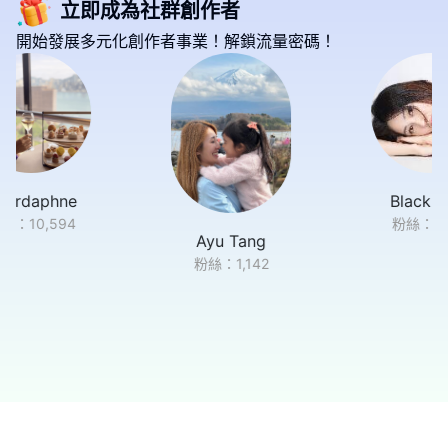
立即成為社群創作者
開始發展多元化創作者事業！解鎖流量密碼！
e
Black Tang
4
粉絲：
1,550
Ayu Tang
粉絲：
1,142