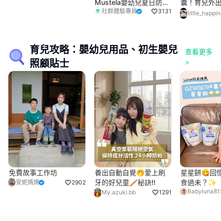
Mustela嬰幼兒夏日防護
囊！育兒外出
社群體驗專員
3131
套裝
大賣點及用
little_happi
享！
育兒攻略：嬰幼兒用品、初生嬰兒
查看更多
照顧貼士
>
免費故事工作坊
養出自動自覺🤭愛上刷
星星餅😋回
牙的好兒童🪥秘訣‼️
食過未？✨
安妮媽媽
2902
Babyluna81
My.azuki.bb
1291