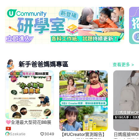
新手爸爸媽媽專區
查看更多
>
🩷全港最大型荷花BB展
🇭🇰
Szekatie
3049
【#UCreator實測報告】
日媽瘋搶WO