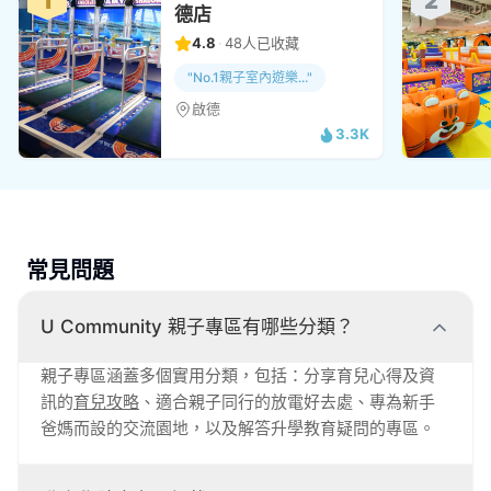
1
2
德店
4.8
·
48
人已收藏
"
No.1親子室內遊樂
...
"
啟德
3.3K
常見問題
U Community 親子專區有哪些分類？
親子專區涵蓋多個實用分類，包括：分享育兒心得及資
訊的
育兒攻略
、適合親子同行的放電好去處、專為新手
爸媽而設的交流園地，以及解答升學教育疑問的專區。