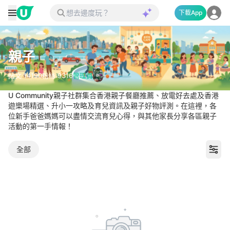
下載App
親子
帖文
14190
粉絲
9316
管理員
U Community親子社群集合香港親子餐廳推薦、放電好去處及香港
遊樂場精選、升小一攻略及育兒資訊及親子好物評測。在這裡，各
位新手爸爸媽媽可以盡情交流育兒心得，與其他家長分享各區親子
活動的第一手情報！
全部
親