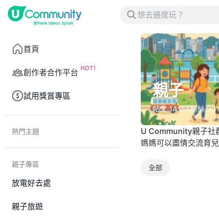
首頁
創作者合作平台
親子
試用獎賞專區
帖文
14154
粉絲
93
U Communit
熱門主題
媽媽可以盡情交流育兒
親子專區
全部
放電好去處
親子旅遊