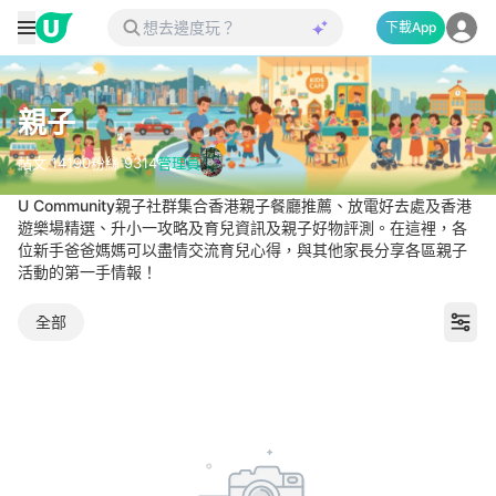
下載App
親子
帖文
14190
粉絲
9314
管理員
U Community親子社群集合香港親子餐廳推薦、放電好去處及香港
遊樂場精選、升小一攻略及育兒資訊及親子好物評測。在這裡，各
位新手爸爸媽媽可以盡情交流育兒心得，與其他家長分享各區親子
活動的第一手情報！
全部
親