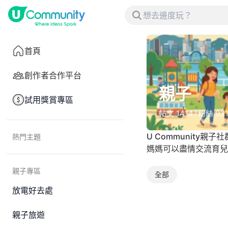
首頁
創作者合作平台
親子
試用獎賞專區
帖文
14147
粉絲
93
U Communit
熱門主題
媽媽可以盡情交流育兒
親子專區
全部
放電好去處
親子旅遊