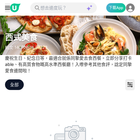
下載App
西式美食
帖文
14070
粉絲
57323
慶祝生日、紀念日等，最適合就係同摯愛去食西餐。立即分享打卡
able、有高質食物嘅高水準西餐廳！入嚟參考其他食評，諗定同摯
愛食邊間啦！
全部
意