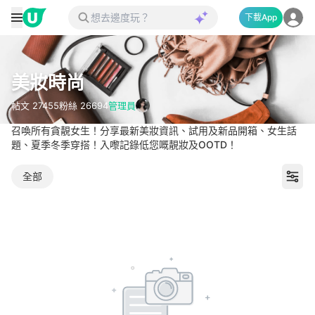
下載App
美妝時尚
帖文
27455
粉絲
26694
管理員
召喚所有貪靚女生！分享最新美妝資訊、試用及新品開箱、女生話
題、夏季冬季穿搭！入嚟記錄低您嘅靚妝及OOTD！
全部
美妝