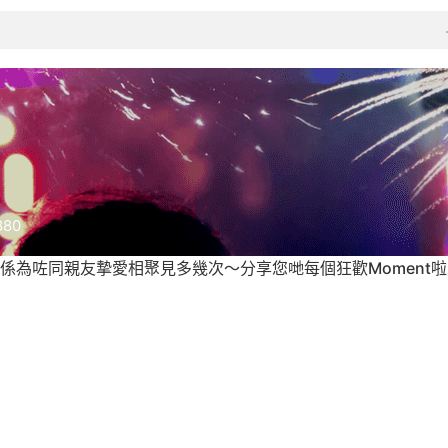
880
係為咗同親友摯愛相聚見多幾次～分享您哋每個狂歡Moment啦
農曆新年