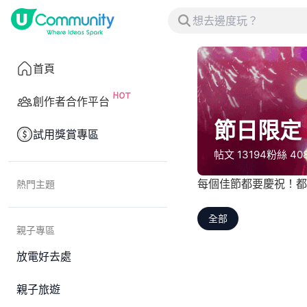
首頁
創作者合作平台
節日限定
試用獎賞專區
帖文
13194
粉絲
40
每個佳節都要慶祝！都
熱門主題
全部
親子專區
放電好去處
親子旅遊