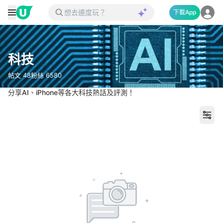
下載App
科技
帖文
48
粉絲
6580
分享AI、iPhone等各大科技熱話及評測！