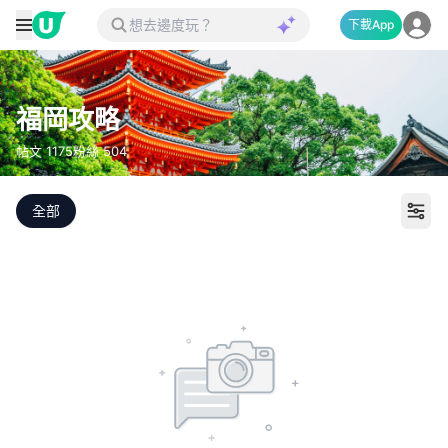
下載App
福岡攻略
帖文
1175
粉絲
504
全部
打