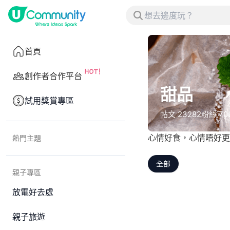
首頁
創作者合作平台
甜品
試用獎賞專區
帖文
23282
粉絲
70
心情好食，心情唔好更
熱門主題
全部
親子專區
放電好去處
親子旅遊