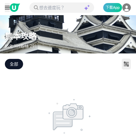
下載App
熊本攻略
帖文
109
粉絲
291
全部
打