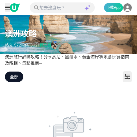
下載App
澳洲攻略
帖文
572
粉絲
3021
管理員
澳洲旅行必睇攻略！分享悉尼、墨爾本、黃金海岸等地食玩買指南
及靚相、景點推薦~
全部
打