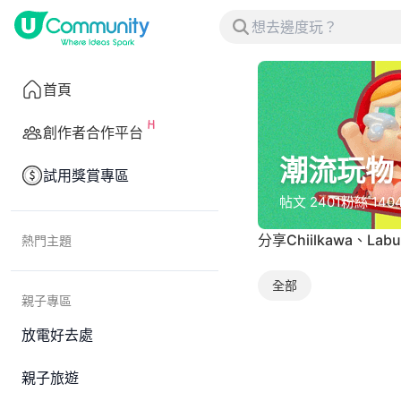
首頁
創作者合作平台
潮流玩物
試用獎賞專區
帖文
2401
粉絲
140
分享Chiilkawa、L
熱門主題
全部
親子專區
放電好去處
親子旅遊