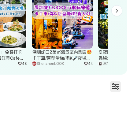
Next slide
宮」免費打卡
深圳蛇口2萬㎡海景室內樂園🤩
夏夜限定｜深圳福田
江景Cafe☕
卡丁車/巨型滑梯/唱K🎤夜場
蟲秘境🌟附觀螢地
43
ShenzhenLOOK
44
深圳微時光
著住影靚相
¥200都唔使勁抵！
便
打卡