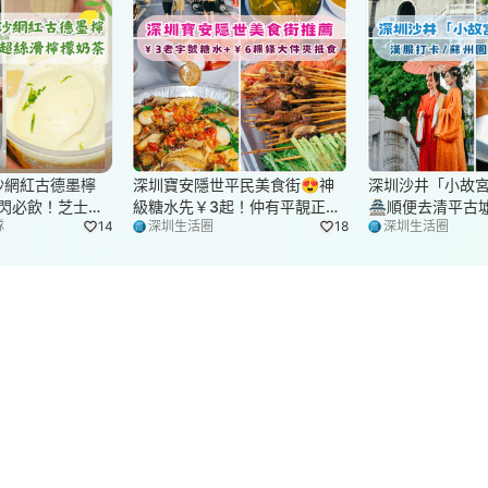
沙網紅古德墨檸
深圳寶安隱世平民美食街😍神
深圳沙井「小故
快閃必飲！芝士球
級糖水先￥3起！仲有平靚正串
🏯順便去清平古墟
隊
14
深圳生活圈
18
深圳生活圈
滑
燒必食
仲有700＋漢服