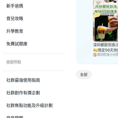
新手爸媽
育兒攻略
升學教育
免費試題庫
深圳都飲到長
🍋限定50天
深圳吃貨小分
＋青檸碎勁絲
旅遊熱點
全部
社群最強使用指南
社群創作有價企劃
社群焦點功能及升級計劃