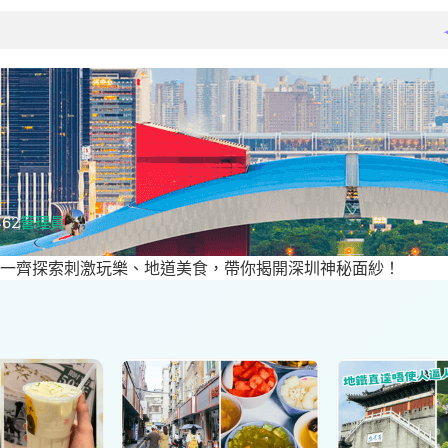
462
管理員
一齊探索刺激玩樂、地道美食，帶你揭開深圳神秘面紗！