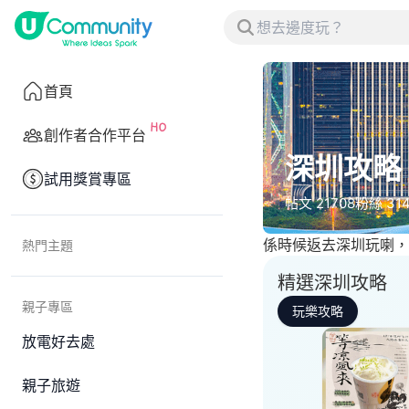
首頁
創作者合作平台
深圳攻略
試用獎賞專區
帖文
21708
粉絲
31
係時候返去深圳玩喇，
熱門主題
精選深圳攻略
親子專區
玩樂攻略
放電好去處
親子旅遊