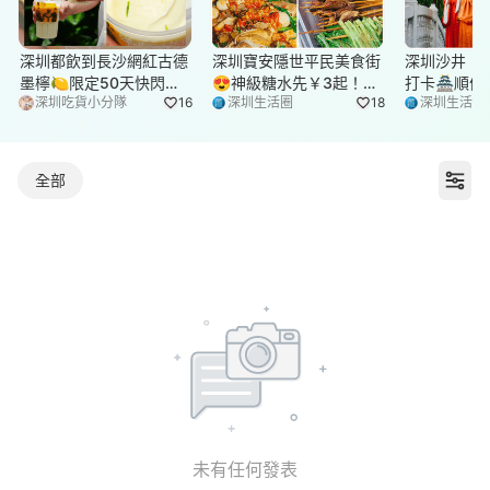
深圳都飲到長沙網紅古德
深圳寶安隱世平民美食街
深圳沙井「
墨檸🍋限定50天快閃必
😍神級糖水先￥3起！仲
打卡🏯順便
深圳吃貨小分隊
16
深圳生活圈
18
深圳生活圈
飲！芝士球＋青檸碎勁絲
有平靚正串燒必食
江景Cafe☕
滑
漢服著住影
全部
打
未有任何發表