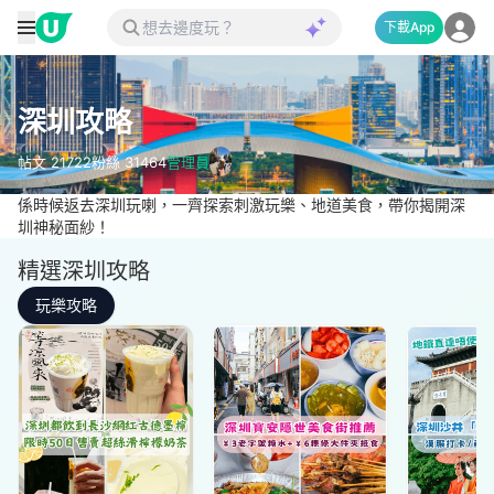
下載App
深圳攻略
帖文
21722
粉絲
31464
管理員
係時候返去深圳玩喇，一齊探索刺激玩樂、地道美食，帶你揭開深
圳神秘面紗！
精選深圳攻略
玩樂攻略