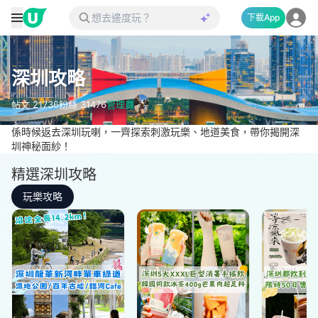
下載App
深圳攻略
帖文
21736
粉絲
31476
管理員
係時候返去深圳玩喇，一齊探索刺激玩樂、地道美食，帶你揭開深
圳神秘面紗！
精選深圳攻略
玩樂攻略