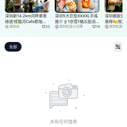
深圳新14.2km河畔單車
深圳5大巨型XXXXL手搖
深圳都飲到
綠道🌿臨河Cafe歎咖啡
推介🧋1奈雪1桶瓜勁消
墨檸🍋限定
深圳派
23
深圳吃貨小分隊
19
深圳吃貨小
☕睇濕地公園再打卡百
暑🍉韓國同款400g芒果
飲！芝士球
年古墟
肉冰茶超足料🥭
滑
全部
打
未有任何發表