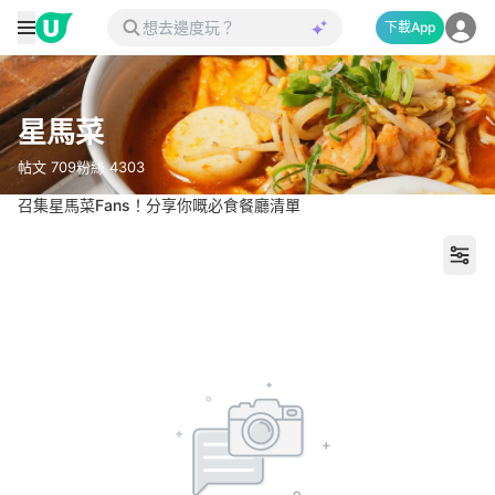
下載App
星馬菜
帖文
709
粉絲
4303
召集星馬菜Fans！分享你嘅必食餐廳清單