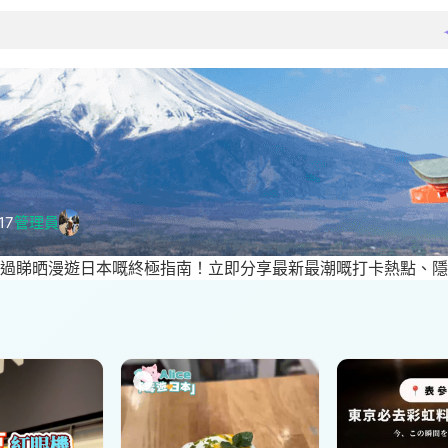
17
管理員
過睇晒漫遊日本嘅終極指南！立即分享最新最潮嘅打卡熱點、隱