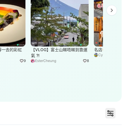
Next slide
值得一去的彩虹
【VLOG】富士山睇唔睇到靠運
名店😍高質👍可樂
Cyril
氣 ?!
9
EsterCheung
8
打卡