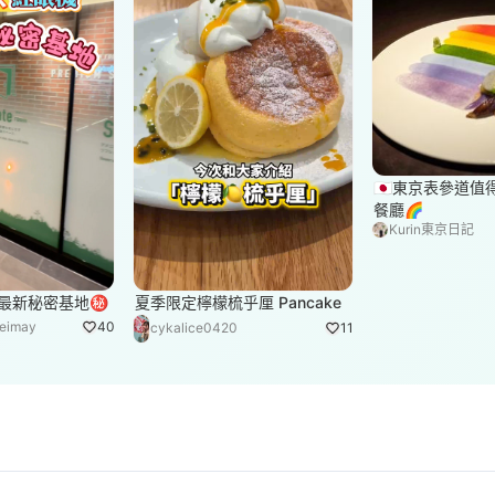
🇯🇵東京表參道
餐廳🌈
Kurin東京日記
 最新秘密基地㊙️
夏季限定檸檬梳乎厘 Pancake
eimay
40
cykalice0420
11