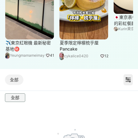
🇯🇵東京表
的彩虹餐廳
Kurin東京
✈️東京紅眼機 最新秘密
夏季限定檸檬梳乎厘
基地㊙️
Pancake
Yeungmamameimay
41
cykalice0420
12
全部
打
全部
食