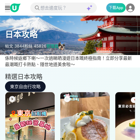
下載App
日本攻略
帖文
3844
粉絲
45826
管理員
係時候返鄉下喇～一次過睇晒漫遊日本嘅終極指南！立即分享最新
最潮嘅打卡熱點、隱世地道美食啦～
精選日本攻略
東京自由行攻略