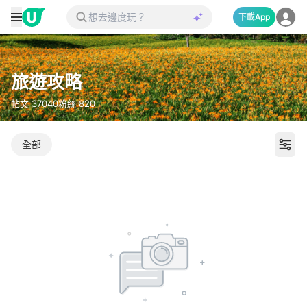
下載App
旅遊攻略
帖文
37040
粉絲
820
全部
打