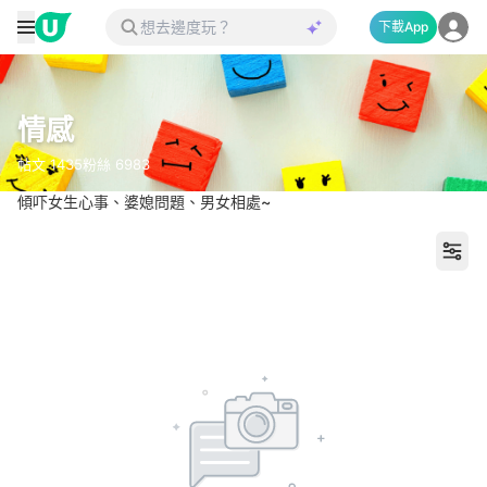
下載App
情感
帖文
1435
粉絲
6983
傾吓女生心事、婆媳問題、男女相處~