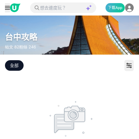
下載App
台中攻略
帖文
82
粉絲
246
全部
打