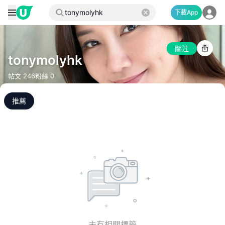
下載App
關注
tonymolyhk
帖文
246
粉絲
0
推薦
未有相關標籤