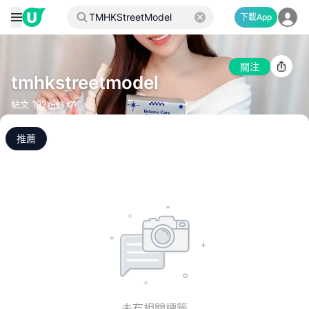
下載App
關注
tmhkstreetmodel
帖文
192
粉絲
0
推薦
未有相關標籤